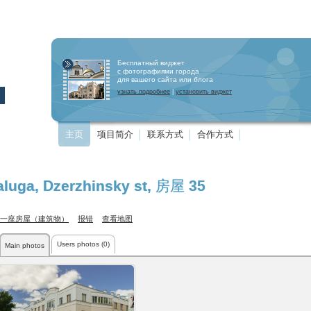
Бесплатный виджет
с фотографиями города
для вашего сайта или блога
узнать подробнее
|
установить виджет
主页
项目简介
联系方式
合作方式
aluga
,
Dzerzhinsky st
, 房屋 35
一座房屋（建筑物）
报错
查看地图
Users photos (0)
Main photos