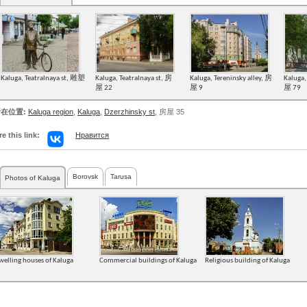
Kaluga, Teatralnaya st, 雕塑
Kaluga, Teatralnaya st, 房
Kaluga, Tereninsky alley, 房
Kaluga,
屋 22
屋 9
屋 79
在位置:
Kaluga region
,
Kaluga
,
Dzerzhinsky st
, 房屋 35
e this link:
Нравится
Borovsk
Tarusa
Photos of Kaluga
welling houses of Kaluga
Commercial buildings of Kaluga
Religious building of Kaluga