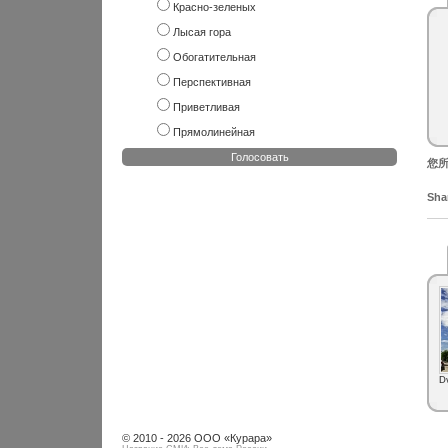
Красно-зеленых
Лысая гора
Обогатительная
Перспективная
Приветливая
Прямолинейная
Голосовать
您所
Shar
D
© 2010 - 2026 ООО «Курара»