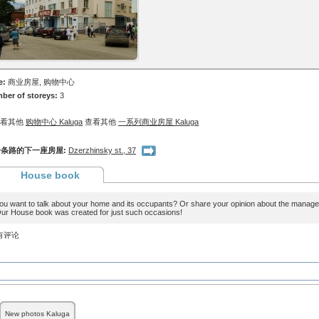
e:
商业房屋, 购物中心
ber of storeys:
3
查看其他
购物中心 Kaluga
查看其他
一系列商业房屋 Kaluga
条路的下一座房屋:
Dzerzhinsky st., 37
House book
ou want to talk about your home and its occupants? Or share your opinion about the man
ur House book was created for just such occasions!
有评论
New photos Kaluga