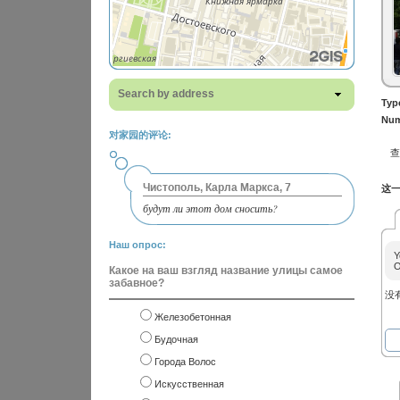
Search by address
Typ
Num
对家园的评论:
Чистополь, Карла Маркса, 7
这一
будут ли этот дом сносить?
Наш опрос:
Y
O
Какое на ваш взгляд название улицы самое
забавное?
没
Железобетонная
Будочная
Города Волос
Искусственная