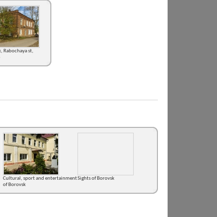
, Rabochaya st,
6
Cultural, sport and entertainment
Sights of Borovsk
of Borovsk