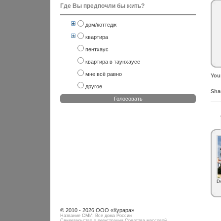
Где Вы предпочли бы жить?
дом/коттедж
квартира
пентхаус
квартира в таунхаусе
мне всё равно
You
другое
Shar
Голосовать
D
© 2010 - 2026 ООО «Курара»
Название СМИ: Все дома России
Свидетельство о регистрации Средства массовой