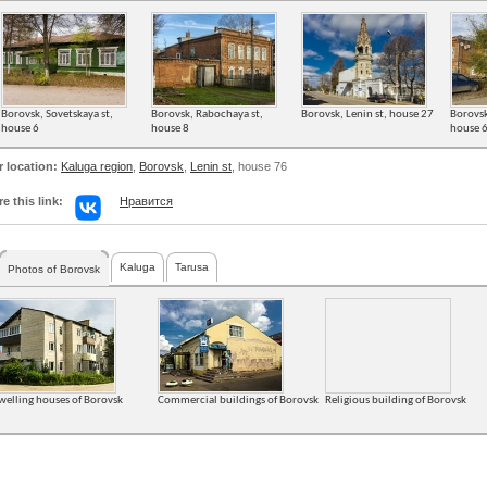
Borovsk, Sovetskaya st,
Borovsk, Rabochaya st,
Borovsk, Lenin st, house 27
Borovsk
house 6
house 8
house 
r location:
Kaluga region
,
Borovsk
,
Lenin st
, house 76
e this link:
Нравится
Kaluga
Tarusa
Photos of Borovsk
welling houses of Borovsk
Commercial buildings of Borovsk
Religious building of Borovsk