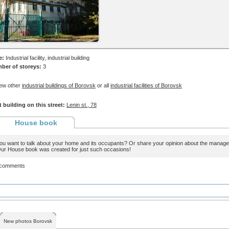
e:
Industrial facility, industrial building
ber of storeys:
3
ew other
industrial buildings of Borovsk
or all
industrial facilities of Borovsk
 building on this street:
Lenin st., 78
House book
ou want to talk about your home and its occupants? Or share your opinion about the man
ur House book was created for just such occasions!
 comments
New photos Borovsk