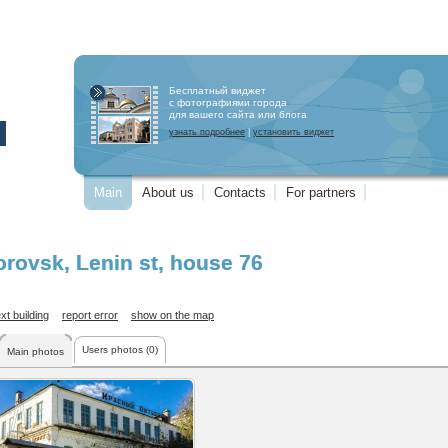
Бесплатный виджет
с фотографиями города
для вашего сайта или блога
узнать подробнее
|
установить виджет
Main
About us
Contacts
For partners
orovsk
,
Lenin st
, house 76
xt building
report error
show on the map
Users photos (0)
Main photos