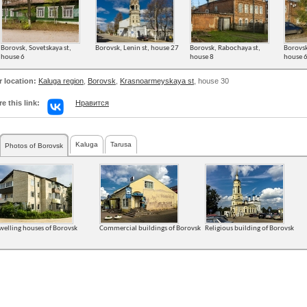
Borovsk, Sovetskaya st,
Borovsk, Lenin st, house 27
Borovsk, Rabochaya st,
Borovsk
house 6
house 8
house 
r location:
Kaluga region
,
Borovsk
,
Krasnoarmeyskaya st
, house 30
e this link:
Нравится
Kaluga
Tarusa
Photos of Borovsk
welling houses of Borovsk
Commercial buildings of Borovsk
Religious building of Borovsk