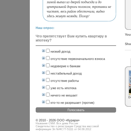
зимой выпал из дверей подъезда и до
центральной дороги ползком, тропинки не
чистят, весь район обесточили, видно
здесь живут нелюди. Позор!
Наш опрос:
You
Что препятствует Вам купить квартиру в
ипотеку?
Shar
низкий доход
отсутствие первоначального взноса
недоверие к банкам
нестабильный доход
отсутствие работы
уже есть ипотека
ничего не мешает
D
кто-то не разрешает (против)
Голосовать
© 2010 - 2026 ООО «Курара»
Название СМИ: Все дома России
Свидетельство о регистрации Средства массовой
информации Эл №ФC77-51111 от 04.09.2012