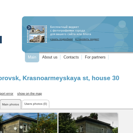
Бесплатный виджет
с фотографиями города
для вашего сайта или блога
узнать подробнее
|
установить виджет
Main
About us
Contacts
For partners
orovsk
,
Krasnoarmeyskaya st
, house 30
port error
show on the map
Users photos (0)
Main photos