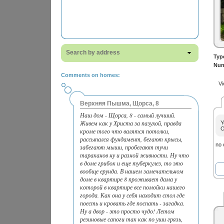
Search by address
Typ
Num
Comments on homes:
Vi
Верхняя Пышма, Щорса, 8
Наш дом - Щорса, 8 - самый лучший.
Живем как у Христа за пазухой, правда
Y
O
кроме того что валятся потолки,
рассыпался фундамент, бегают крысы,
no
забегают мыши, пробегают тучи
тараканов ну и разной живности. Ну что
в доме грибок и еще туберкулез, то это
вообще ерунда. В нашем замечательном
доме в квартире 8 проживает дама у
которой в квартире все помойки нашего
города. Как она у себя находит стол где
поесть и кровать где поспать - загадка.
Ну а двор - это просто чудо! Летом
резиновые сапоги так как по уши грязь,