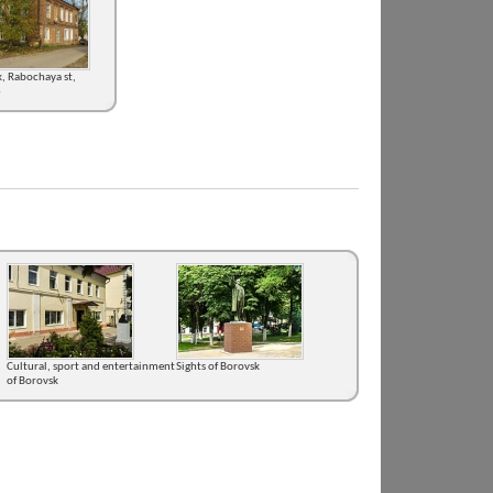
, Rabochaya st,
6
Cultural, sport and entertainment
Sights of Borovsk
of Borovsk